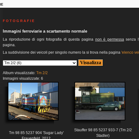
IE
F O T O G R A F I E
Immagini ferroviarie a scartamento normale
La riproduzione di ogni fotografia di questa pagina
non è permessa
senza l'
pagina.
La suddivisione dei veicoli per singolo numero la si trova nella pagina
'elenco vei
Album visualizzato:
Tm 2/2
Immagini visualizzate: 6
Stauffer 98 85 5237 933-7 (Tm 2/2
Tm 98 85 5237 904 'Sugar Lady'
Stadler)
Frauenfeld, 2012