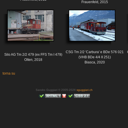
Frauenfeld, 2015
CSG Tm 2/2 'Carbura' e BDe 576 021
Silo AG Tm 2/2 479 (ex FFS Tm I 479)
(VHB BDe 4/4 II 251)
Olten, 2018
Biasca, 2020
torna su
Sandro Guggiari © 2005-2026
sguggiari.ch