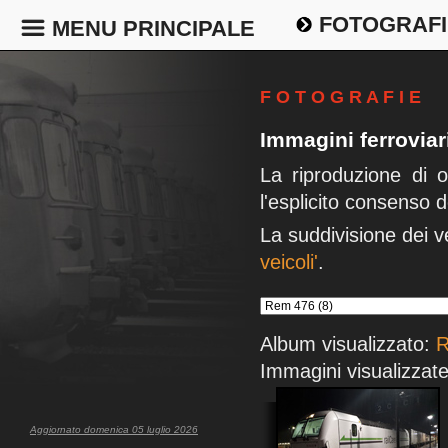
FOTOGRAFI
MENU PRINCIPALE
F O T O G R A F I E
Immagini ferrovia
La riproduzione di 
l'esplicito consenso d
La suddivisione dei v
veicoli'
.
Album visualizzato:
R
Immagini visualizzate
Aggiornato domenica 05 luglio 2026