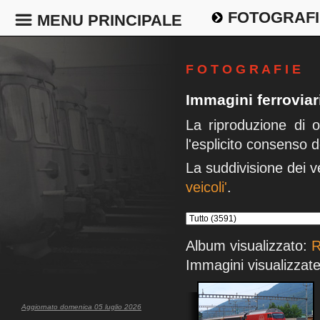
FOTOGRAFI
MENU PRINCIPALE
F O T O G R A F I E
Immagini ferrovia
La riproduzione di 
l'esplicito consenso d
La suddivisione dei v
veicoli'
.
Album visualizzato:
R
Immagini visualizzate
Aggiornato domenica 05 luglio 2026