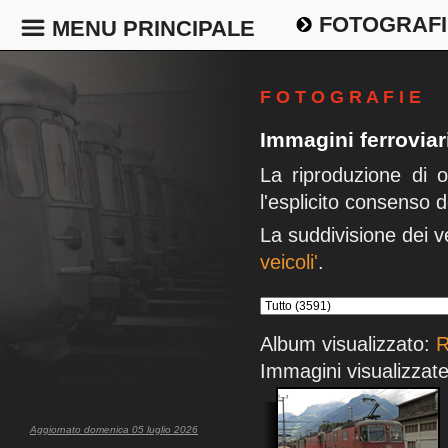
FOTOGRAFI
MENU PRINCIPALE
F O T O G R A F I E
Immagini ferrovia
La riproduzione di 
l'esplicito consenso d
La suddivisione dei v
veicoli'
.
Album visualizzato:
R
Immagini visualizzate
Aggiornato domenica 05 luglio 2026