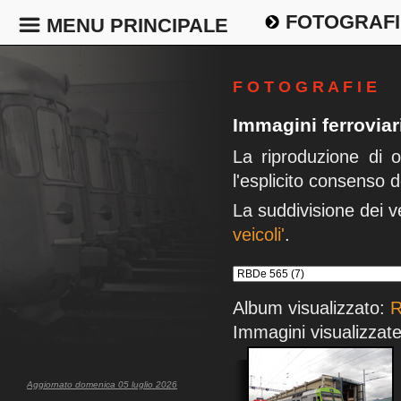
FOTOGRAFI
MENU PRINCIPALE
F O T O G R A F I E
Immagini ferrovia
La riproduzione di 
l'esplicito consenso d
La suddivisione dei v
veicoli'
.
Album visualizzato:
R
Immagini visualizzate
Aggiornato domenica 05 luglio 2026