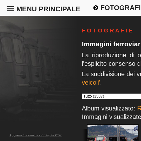
FOTOGRAFI
MENU PRINCIPALE
F O T O G R A F I E
Immagini ferrovia
La riproduzione di 
l'esplicito consenso d
La suddivisione dei v
veicoli'
.
Album visualizzato:
R
Immagini visualizzate
Aggiornato domenica 05 luglio 2026