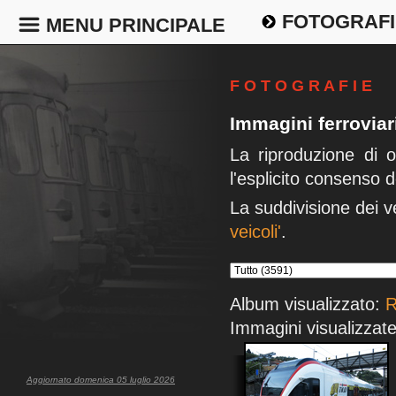
FOTOGRAFI
MENU PRINCIPALE
F O T O G R A F I E
Immagini ferrovia
La riproduzione di 
l'esplicito consenso d
La suddivisione dei v
veicoli'
.
Album visualizzato:
R
Immagini visualizzate
Aggiornato domenica 05 luglio 2026