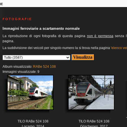
IE
F O T O G R A F I E
Immagini ferroviarie a scartamento normale
La riproduzione di ogni fotografia di questa pagina
non è permessa
senza l'
pagina.
La suddivisione dei veicoli per singolo numero la si trova nella pagina
'elenco vei
Album visualizzato:
RABe 524 108
Immagini visualizzate: 9
TILO RABe 524 108
TILO RABe 524 108
Locarno, 2014
Göschenen, 2017