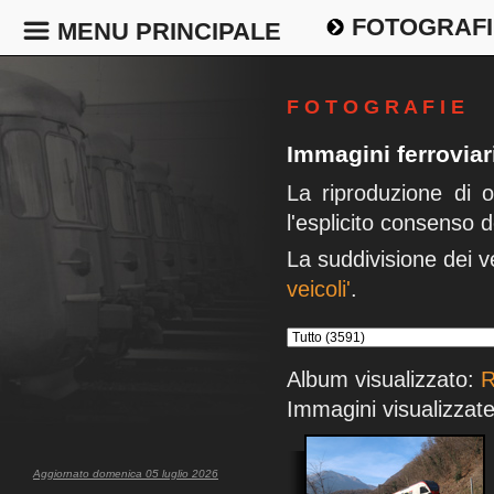
FOTOGRAFI
MENU PRINCIPALE
F O T O G R A F I E
Immagini ferrovia
La riproduzione di 
l'esplicito consenso d
La suddivisione dei v
veicoli'
.
Album visualizzato:
R
Immagini visualizzate
Aggiornato domenica 05 luglio 2026