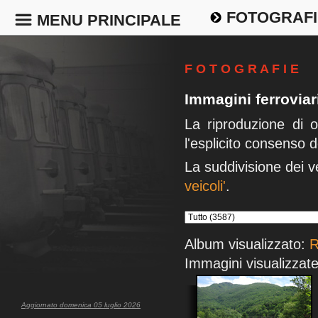
FOTOGRAFI
MENU PRINCIPALE
F O T O G R A F I E
Immagini ferrovia
La riproduzione di 
l'esplicito consenso d
La suddivisione dei v
veicoli'
.
Album visualizzato:
R
Immagini visualizzate
Aggiornato domenica 05 luglio 2026