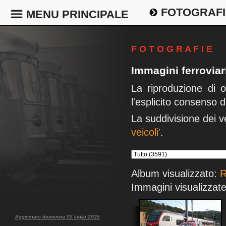
FOTOGRAFI
MENU PRINCIPALE
F O T O G R A F I E
Immagini ferrovia
La riproduzione di 
l'esplicito consenso d
La suddivisione dei v
veicoli'
.
Album visualizzato:
R
Immagini visualizzate
Aggiornato domenica 05 luglio 2026