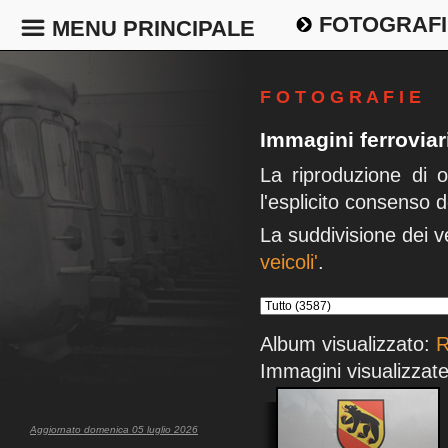
FOTOGRAFI
MENU PRINCIPALE
F O T O G R A F I E
Immagini ferrovia
La riproduzione di 
l'esplicito consenso d
La suddivisione dei v
veicoli'
.
Album visualizzato:
R
Immagini visualizzate
Aggiornato domenica 05 luglio 2026