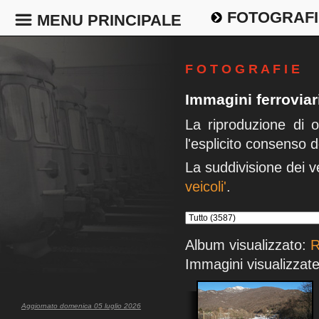
FOTOGRAFI
MENU PRINCIPALE
F O T O G R A F I E
Immagini ferrovia
La riproduzione di 
l'esplicito consenso d
La suddivisione dei v
veicoli'
.
Album visualizzato:
R
Immagini visualizzate
Aggiornato domenica 05 luglio 2026