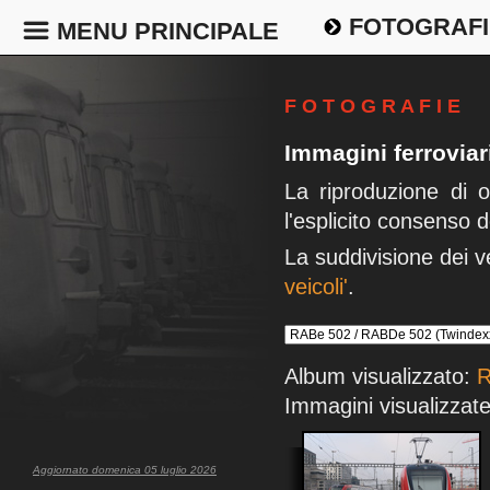
FOTOGRAFI
MENU PRINCIPALE
F O T O G R A F I E
Immagini ferrovia
La riproduzione di 
l'esplicito consenso d
La suddivisione dei v
veicoli'
.
Album visualizzato:
R
Immagini visualizzate
Aggiornato domenica 05 luglio 2026