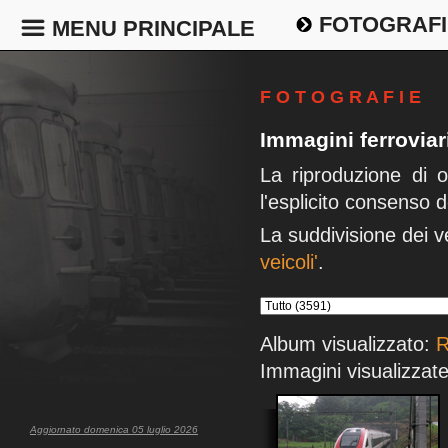
FOTOGRAFI
MENU PRINCIPALE
F O T O G R A F I E
Immagini ferrovia
La riproduzione di 
l'esplicito consenso d
La suddivisione dei v
veicoli'
.
Album visualizzato:
R
Immagini visualizzate
Aggiornato domenica 05 luglio 2026