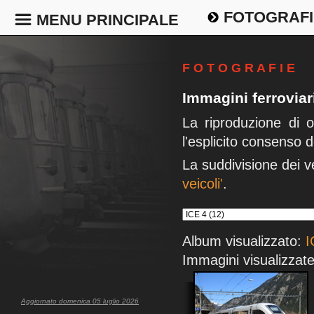
FOTOGRAFI
MENU PRINCIPALE
F O T O G R A F I E
Immagini ferrovia
La riproduzione di 
l'esplicito consenso d
La suddivisione dei v
veicoli'
.
Album visualizzato:
I
Immagini visualizzate
Aggiornato domenica 05 luglio 2026