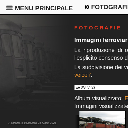
FOTOGRAFI
MENU PRINCIPALE
F O T O G R A F I E
Immagini ferrovia
La riproduzione di 
l'esplicito consenso d
La suddivisione dei v
veicoli'
.
Album visualizzato:
E
Immagini visualizzate
Aggiornato domenica 05 luglio 2026