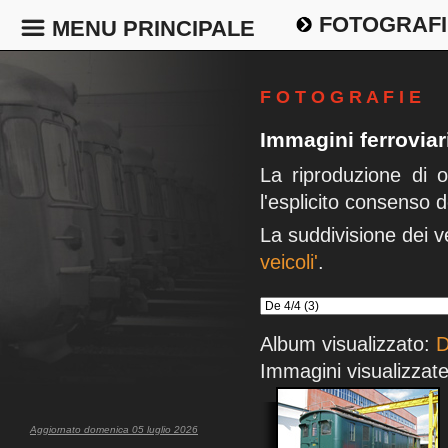
FOTOGRAFI
MENU PRINCIPALE
F O T O G R A F I E
Immagini ferrovia
La riproduzione di 
l'esplicito consenso d
La suddivisione dei v
veicoli'
.
Album visualizzato:
D
Immagini visualizzate
Aggiornato domenica 05 luglio 2026