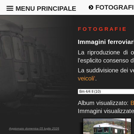
FOTOGRAFI
MENU PRINCIPALE
F O T O G R A F I E
Immagini ferrovia
La riproduzione di 
l'esplicito consenso d
La suddivisione dei v
veicoli'
.
Album visualizzato:
B
Immagini visualizzate
Aggiornato domenica 05 luglio 2026