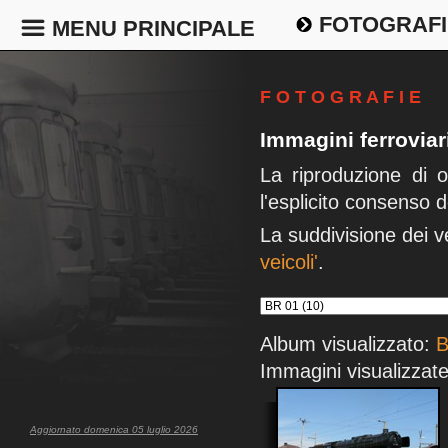
FOTOGRAFI
MENU PRINCIPALE
F O T O G R A F I E
Immagini ferrovia
La riproduzione di 
l'esplicito consenso d
La suddivisione dei v
veicoli'
.
Album visualizzato:
B
Immagini visualizzate
Aggiornato domenica 05 luglio 2026