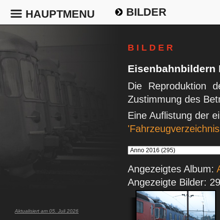
BILDER
HAUPTMENU
B I L D E R
Eisenbahnbildern
Die Reproduktion de
Zustimmung des Betr
Eine Auflistung der 
'Fahrzeugverzeichnis
Angezeigtes Album:
Angezeigte Bilder: 2
Aktualisiert am 05. Juli 2026