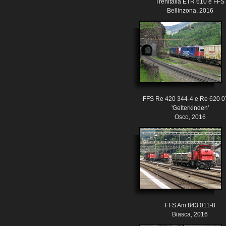
Trenitalia ETR 610 e FFS
Bellinzona, 2016
FFS Re 420 344-4 e Re 620 0
'Gelterkinden'
Osco, 2016
FFS Am 843 011-8
Biasca, 2016