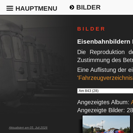
BILDER
HAUPTMENU
B I L D E R
Eisenbahnbildern
Die Reproduktion de
Zustimmung des Betr
Eine Auflistung der 
'Fahrzeugverzeichnis
Angezeigtes Album:
Angezeigte Bilder: 2
Aktualisiert am 05. Juli 2026