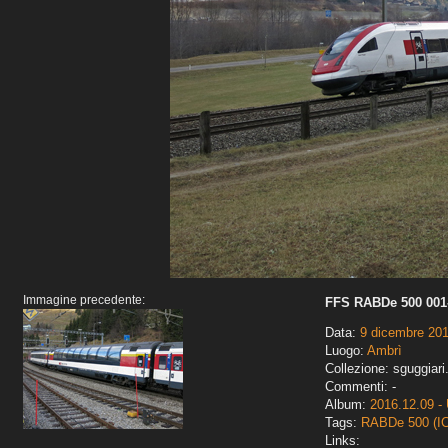
Immagine precedente:
FFS RABDe 500 001-
Data:
9 dicembre 20
Luogo:
Ambrì
Collezione: sguggiari
Commenti: -
Album:
2016.12.09 - 
Tags:
RABDe 500 (I
Links: