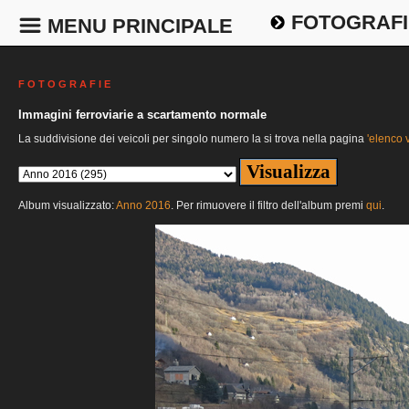
FOTOGRAFI
MENU PRINCIPALE
F O T O G R A F I E
Immagini ferroviarie a scartamento normale
La suddivisione dei veicoli per singolo numero la si trova nella pagina
'elenco v
Album visualizzato:
Anno 2016
. Per rimuovere il filtro dell'album premi
qui
.