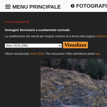
FOTOGRAFI
MENU PRINCIPALE
F O T O G R A F I E
Immagini ferroviarie a scartamento normale
La suddivisione dei veicoli per singolo numero la si trova nella pagina
'elenco v
Album visualizzato:
Anno 2016
. Per rimuovere il filtro dell'album premi
qui
.