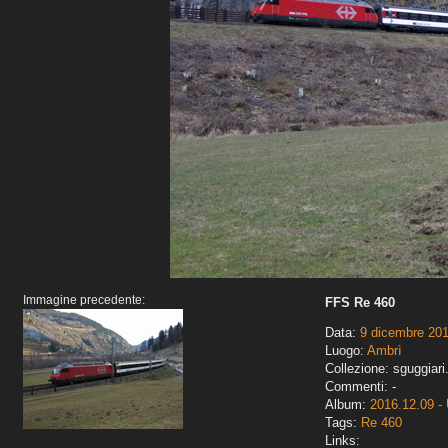
Immagine precedente:
FFS Re 460
Data:
9 dicembre 20
Luogo:
Ambrì
Collezione: sguggiari
Commenti: -
Album:
2016.12.09 - 
Tags:
Re 460
Links: