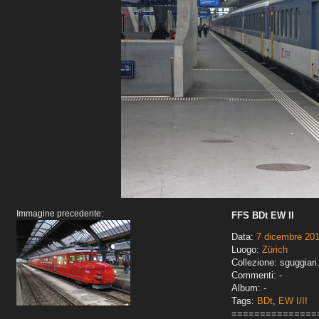
Immagine precedente:
FFS BDt EW II
Data:
7 dicembre 20
Luogo:
Zürich
Collezione: sguggiari
Commenti: -
Album: -
Tags:
BDt
,
EW I/II
===============