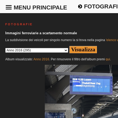
FOTOGRAFI
MENU PRINCIPALE
F O T O G R A F I E
Immagini ferroviarie a scartamento normale
La suddivisione dei veicoli per singolo numero la si trova nella pagina
'elenco v
Album visualizzato:
Anno 2016
. Per rimuovere il filtro dell'album premi
qui
.