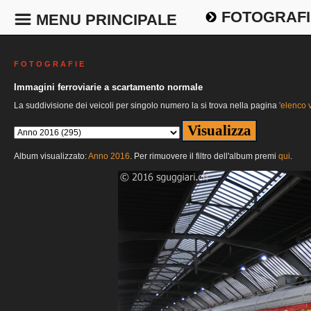
FOTOGRAFI
MENU PRINCIPALE
F O T O G R A F I E
Immagini ferroviarie a scartamento normale
La suddivisione dei veicoli per singolo numero la si trova nella pagina
'elenco v
Album visualizzato:
Anno 2016
. Per rimuovere il filtro dell'album premi
qui
.