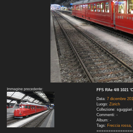
Immagine precedente:
FFS RAe 4/8 1021 'C
Data:
7 dicembre 20
Luogo:
Zürich
Collezione: sguggiari
Commenti: -
Album: -
Tags:
Freccia rossa
,
===============