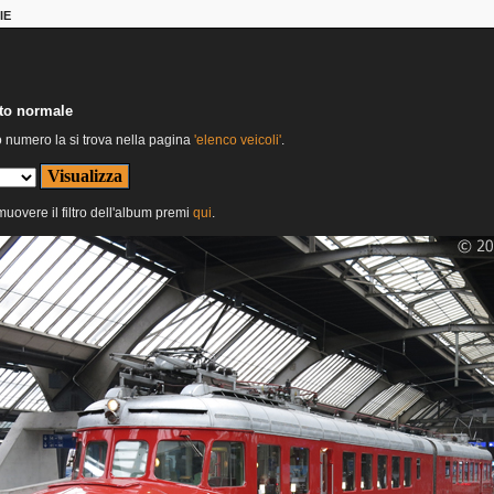
IE
nto normale
o numero la si trova nella pagina
'elenco veicoli'
.
imuovere il filtro dell'album premi
qui
.