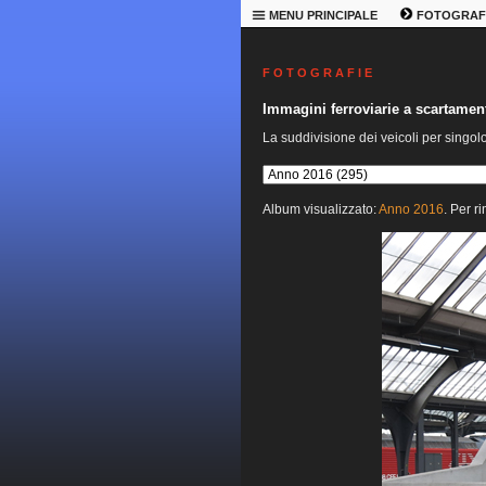
MENU PRINCIPALE
FOTOGRAF
F O T O G R A F I E
Immagini ferroviarie a scartame
La suddivisione dei veicoli per singol
Album visualizzato:
Anno 2016
. Per r