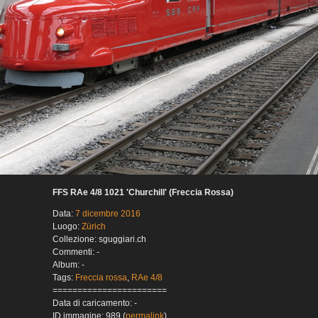
FFS RAe 4/8 1021 'Churchill' (Freccia Rossa)
Data:
7 dicembre 2016
Luogo:
Zürich
Collezione: sguggiari.ch
Commenti: -
Album: -
Tags:
Freccia rossa
,
RAe 4/8
=======================
Data di caricamento: -
ID immagine: 989 (
permalink
)