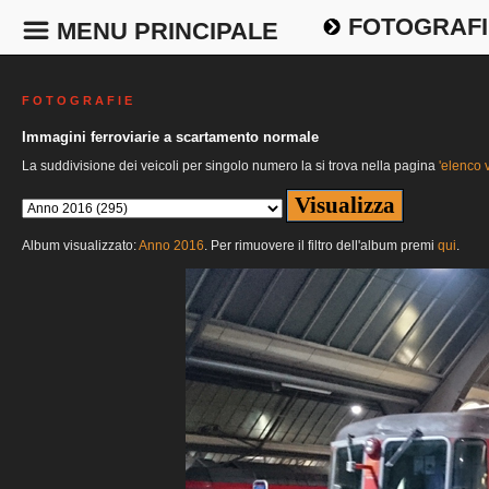
FOTOGRAFI
MENU PRINCIPALE
F O T O G R A F I E
Immagini ferroviarie a scartamento normale
La suddivisione dei veicoli per singolo numero la si trova nella pagina
'elenco v
Album visualizzato:
Anno 2016
. Per rimuovere il filtro dell'album premi
qui
.