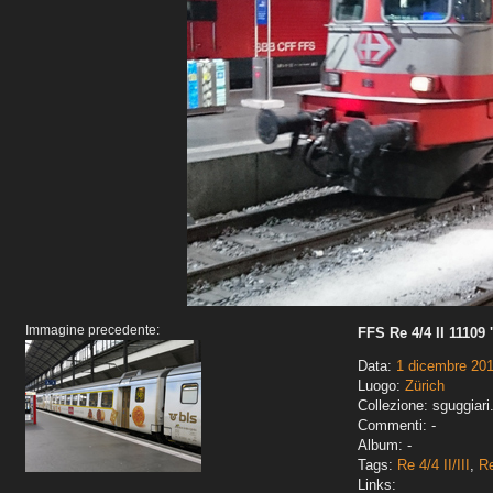
Immagine precedente:
FFS Re 4/4 II 11109
Data:
1 dicembre 20
Luogo:
Zürich
Collezione: sguggiari
Commenti: -
Album: -
Tags:
Re 4/4 II/III
,
Re
Links: