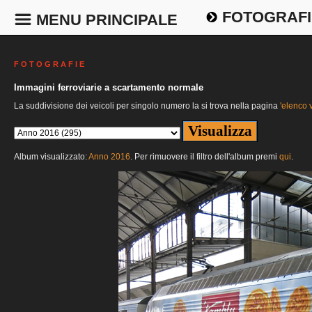
FOTOGRAFI
MENU PRINCIPALE
F O T O G R A F I E
Immagini ferroviarie a scartamento normale
La suddivisione dei veicoli per singolo numero la si trova nella pagina
'elenco v
Album visualizzato:
Anno 2016
. Per rimuovere il filtro dell'album premi
qui
.