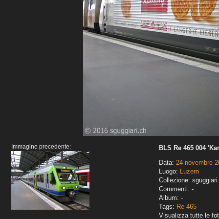
Immagine precedente:
BLS Re 465 004 'Ka
Data:
24 novembre 2
Luogo:
Luzern
Collezione: sguggiari
Commenti: -
Album: -
Tags:
Re 465
Visualizza tutte le fot