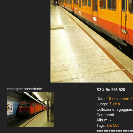
Immagine precedente:
SZU Be 556 526
Data:
16 novembre 2
Luogo:
Zürich
Collezione: sguggiari
Commenti: -
Album: -
Tags:
Be 556
===============