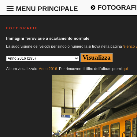
FOTOGRAFI
MENU PRINCIPALE
F O T O G R A F I E
Immagini ferroviarie a scartamento normale
La suddivisione dei veicoli per singolo numero la si trova nella pagina
'elenco v
Album visualizzato:
Anno 2016
. Per rimuovere il filtro dell'album premi
qui
.