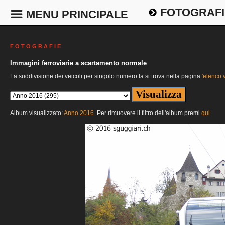
FOTOGRAFI
MENU PRINCIPALE
F O T O G R A F I E
Immagini ferroviarie a scartamento normale
La suddivisione dei veicoli per singolo numero la si trova nella pagina
'elenco v
Album visualizzato:
Anno 2016
. Per rimuovere il filtro dell'album premi
qui
.