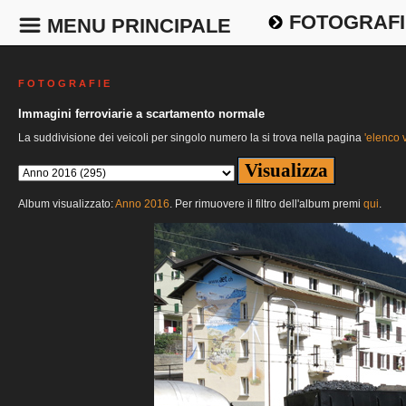
FOTOGRAFI
MENU PRINCIPALE
F O T O G R A F I E
Immagini ferroviarie a scartamento normale
La suddivisione dei veicoli per singolo numero la si trova nella pagina
'elenco v
Album visualizzato:
Anno 2016
. Per rimuovere il filtro dell'album premi
qui
.