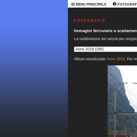
MENU PRINCIPALE
FOTOGRAF
F O T O G R A F I E
Immagini ferroviarie a scartame
La suddivisione dei veicoli per singol
Album visualizzato:
Anno 2016
. Per r