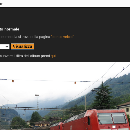
IE
nto normale
o numero la si trova nella pagina
'elenco veicoli'
.
imuovere il filtro dell'album premi
qui
.