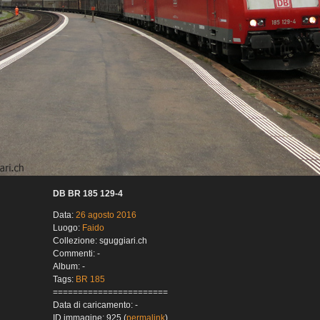
DB BR 185 129-4
Data:
26 agosto 2016
Luogo:
Faido
Collezione: sguggiari.ch
Commenti: -
Album: -
Tags:
BR 185
=======================
Data di caricamento: -
ID immagine: 925 (
permalink
)