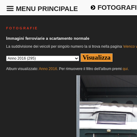
FOTOGRAFI
MENU PRINCIPALE
F O T O G R A F I E
Immagini ferroviarie a scartamento normale
La suddivisione dei veicoli per singolo numero la si trova nella pagina
'elenco v
Album visualizzato:
Anno 2016
. Per rimuovere il filtro dell'album premi
qui
.