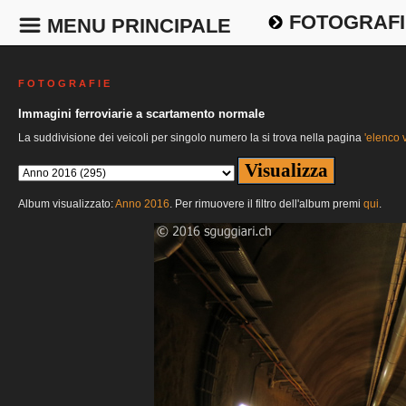
FOTOGRAFI
MENU PRINCIPALE
F O T O G R A F I E
Immagini ferroviarie a scartamento normale
La suddivisione dei veicoli per singolo numero la si trova nella pagina
'elenco v
Album visualizzato:
Anno 2016
. Per rimuovere il filtro dell'album premi
qui
.