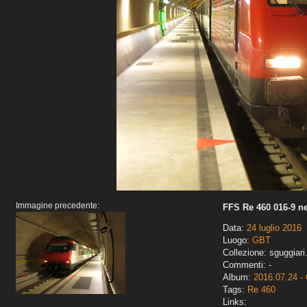
Immagine precedente:
FFS Re 460 016-9 ne
Data:
24 luglio 2016
Luogo:
GBT
Collezione: sguggiari
Commenti: -
Album:
2016.07.24 - 
Tags:
Re 460
Links: