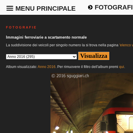
FOTOGRAFI
MENU PRINCIPALE
F O T O G R A F I E
Immagini ferroviarie a scartamento normale
La suddivisione dei veicoli per singolo numero la si trova nella pagina
'elenco v
Album visualizzato:
Anno 2016
. Per rimuovere il filtro dell'album premi
qui
.