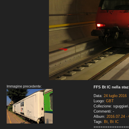
Immagine precedente:
FFS Bt IC nella sta
Data:
24 luglio 2016
Luogo:
GBT
Collezione: sguggiari
Commenti: -
Album:
2016.07.24 - 
Tags:
Bt
,
Bt IC
===============