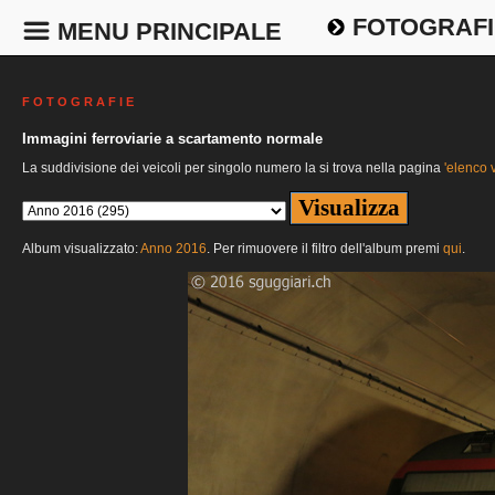
FOTOGRAFI
MENU PRINCIPALE
F O T O G R A F I E
Immagini ferroviarie a scartamento normale
La suddivisione dei veicoli per singolo numero la si trova nella pagina
'elenco v
Album visualizzato:
Anno 2016
. Per rimuovere il filtro dell'album premi
qui
.