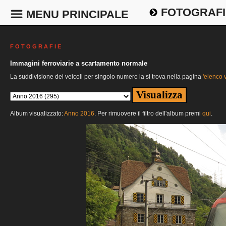
FOTOGRAFI
MENU PRINCIPALE
F O T O G R A F I E
Immagini ferroviarie a scartamento normale
La suddivisione dei veicoli per singolo numero la si trova nella pagina
'elenco v
Album visualizzato:
Anno 2016
. Per rimuovere il filtro dell'album premi
qui
.