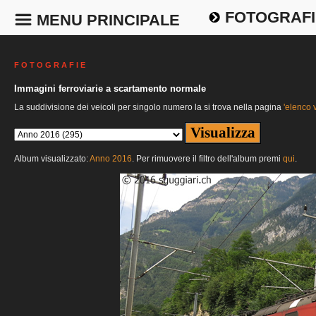
FOTOGRAFI
MENU PRINCIPALE
F O T O G R A F I E
Immagini ferroviarie a scartamento normale
La suddivisione dei veicoli per singolo numero la si trova nella pagina
'elenco v
Album visualizzato:
Anno 2016
. Per rimuovere il filtro dell'album premi
qui
.