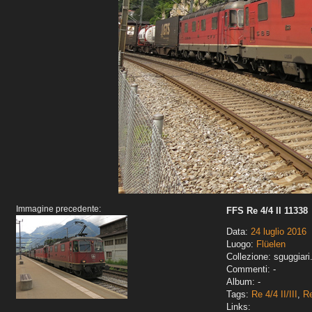
Immagine precedente:
FFS Re 4/4 II 11338
Data:
24 luglio 2016
Luogo:
Flüelen
Collezione: sguggiari
Commenti: -
Album: -
Tags:
Re 4/4 II/III
,
R
Links: