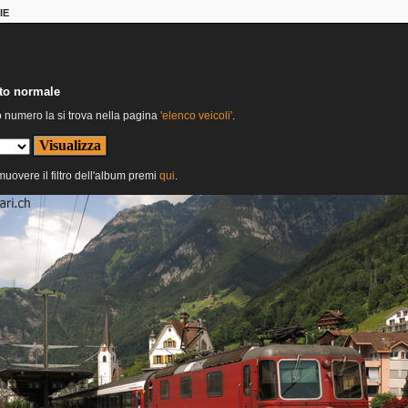
IE
nto normale
o numero la si trova nella pagina
'elenco veicoli'
.
imuovere il filtro dell'album premi
qui
.