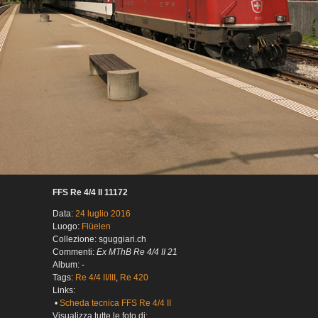
FFS Re 4/4 II 11172
Data:
24 luglio 2016
Luogo:
Flüelen
Collezione: sguggiari.ch
Commenti:
Ex MThB Re 4/4 II 21
Album: -
Tags:
Re 4/4 II/III
,
Re 420
Links:
•
Scheda tecnica FFS Re 4/4 II
Visualizza tutte le foto di: