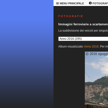
MENU PRINCIPALE
FOTOGRAF
F O T O G R A F I E
Immagini ferroviarie a scartame
La suddivisione dei veicoli per singol
Album visualizzato:
Anno 2016
. Per r