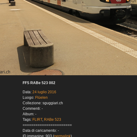
FFS RABe 523 002
Data:
24 luglio 2016
Luogo:
Flüelen
Collezione: sguggiari.ch
Commenti: -
Album: -
Tags:
FLIRT
,
RABe 523
=======================
Data di caricamento: -
ID immagine: 903 (
permalink
)