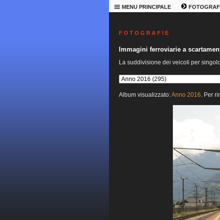
MENU PRINCIPALE
FOTOGRAF
F O T O G R A F I E
Immagini ferroviarie a scartame
La suddivisione dei veicoli per singol
Album visualizzato:
Anno 2016
. Per r