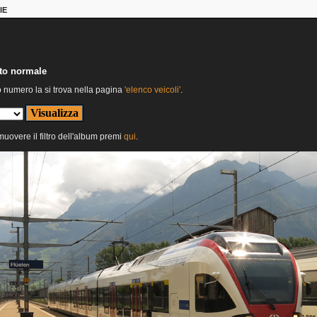
IE
nto normale
o numero la si trova nella pagina
'elenco veicoli'
.
imuovere il filtro dell'album premi
qui
.