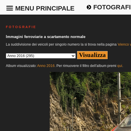
FOTOGRAFI
MENU PRINCIPALE
F O T O G R A F I E
Immagini ferroviarie a scartamento normale
La suddivisione dei veicoli per singolo numero la si trova nella pagina
'elenco v
Album visualizzato:
Anno 2016
. Per rimuovere il filtro dell'album premi
qui
.