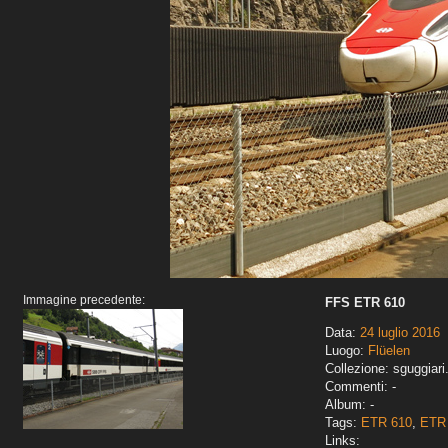
Immagine precedente:
FFS ETR 610
Data:
24 luglio 2016
Luogo:
Flüelen
Collezione: sguggiari
Commenti: -
Album: -
Tags:
ETR 610
,
ETR 
Links: