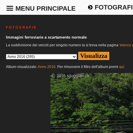
FOTOGRAFI
MENU PRINCIPALE
F O T O G R A F I E
Immagini ferroviarie a scartamento normale
La suddivisione dei veicoli per singolo numero la si trova nella pagina
'elenco v
Album visualizzato:
Anno 2016
. Per rimuovere il filtro dell'album premi
qui
.