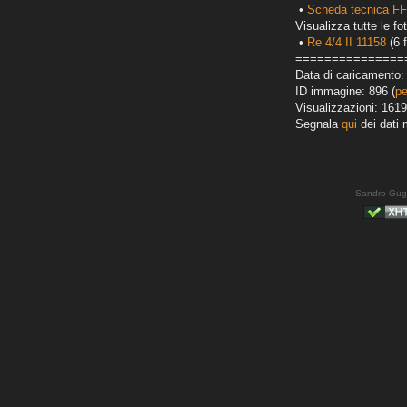
•
Scheda tecnica FF
Visualizza tutte le fot
•
Re 4/4 II 11158
(6 f
===============
Data di caricamento: 
ID immagine: 896 (
pe
Visualizzazioni: 1619
Segnala
qui
dei dati 
Sandro Gug