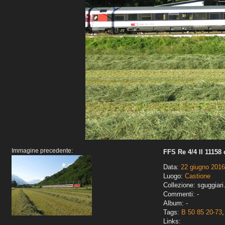
Immagine precedente:
FFS Re 4/4 II 11158
Data:
22 giugno 2016
Luogo:
Castione
Collezione: sguggiari
Commenti: -
Album: -
Tags:
B 50 85 20-73
Links: