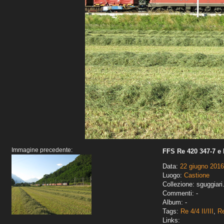
Immagine precedente:
FFS Re 420 347-7 e 
Data:
22 giugno 2016
Luogo:
Castione
Collezione: sguggiari
Commenti: -
Album: -
Tags:
Re 4/4 II/III
,
R
Links: