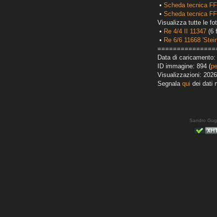
•
Scheda tecnica FF
•
Scheda tecnica FF
Visualizza tutte le fot
•
Re 4/4 II 11347
(6 
•
Re 6/6 11668 'Stei
===============
Data di caricamento: 
ID immagine: 894 (
pe
Visualizzazioni: 2026
Segnala
qui
dei dati 
Sandro Gug