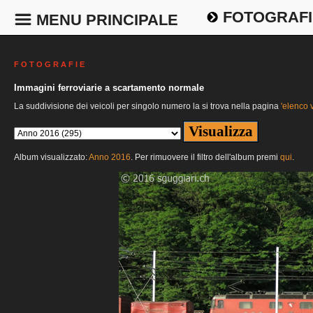
FOTOGRAFI
MENU PRINCIPALE
F O T O G R A F I E
Immagini ferroviarie a scartamento normale
La suddivisione dei veicoli per singolo numero la si trova nella pagina
'elenco v
Album visualizzato:
Anno 2016
. Per rimuovere il filtro dell'album premi
qui
.