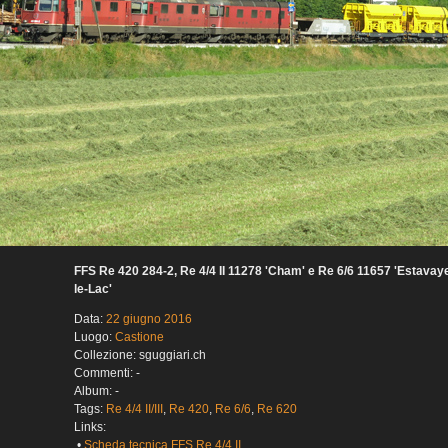
FFS Re 420 284-2, Re 4/4 II 11278 'Cham' e Re 6/6 11657 'Estavay
le-Lac'
Data:
22 giugno 2016
Luogo:
Castione
Collezione: sguggiari.ch
Commenti: -
Album: -
Tags:
Re 4/4 II/III
,
Re 420
,
Re 6/6
,
Re 620
Links:
•
Scheda tecnica FFS Re 4/4 II