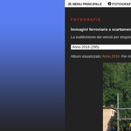
MENU PRINCIPALE
FOTOGRAF
F O T O G R A F I E
Immagini ferroviarie a scartame
La suddivisione dei veicoli per singol
Album visualizzato:
Anno 2016
. Per r