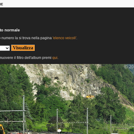
IE
nto normale
o numero la si trova nella pagina
'elenco veicoli'
.
imuovere il filtro dell'album premi
qui
.