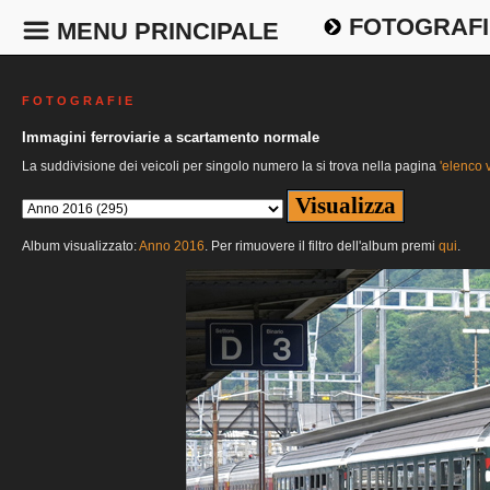
FOTOGRAFI
MENU PRINCIPALE
F O T O G R A F I E
Immagini ferroviarie a scartamento normale
La suddivisione dei veicoli per singolo numero la si trova nella pagina
'elenco v
Album visualizzato:
Anno 2016
. Per rimuovere il filtro dell'album premi
qui
.