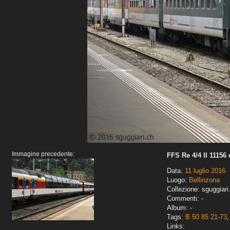
Immagine precedente:
FFS Re 4/4 II 11156
Data:
11 luglio 2016
Luogo:
Bellinzona
Collezione: sguggiari
Commenti: -
Album: -
Tags:
B 50 85 21-73
Links: