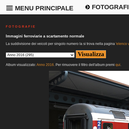
FOTOGRAFI
MENU PRINCIPALE
F O T O G R A F I E
Immagini ferroviarie a scartamento normale
La suddivisione dei veicoli per singolo numero la si trova nella pagina
'elenco v
Album visualizzato:
Anno 2016
. Per rimuovere il filtro dell'album premi
qui
.