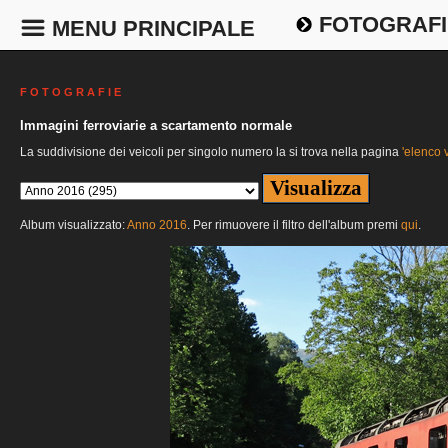
FOTOGRAFI
MENU PRINCIPALE
F O T O G R A F I E
Immagini ferroviarie a scartamento normale
La suddivisione dei veicoli per singolo numero la si trova nella pagina
'elenco v
Album visualizzato:
Anno 2016
. Per rimuovere il filtro dell'album premi
qui
.