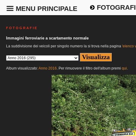
FOTOGRAFI
MENU PRINCIPALE
F O T O G R A F I E
Immagini ferroviarie a scartamento normale
La suddivisione dei veicoli per singolo numero la si trova nella pagina
'elenco v
Album visualizzato:
Anno 2016
. Per rimuovere il filtro dell'album premi
qui
.