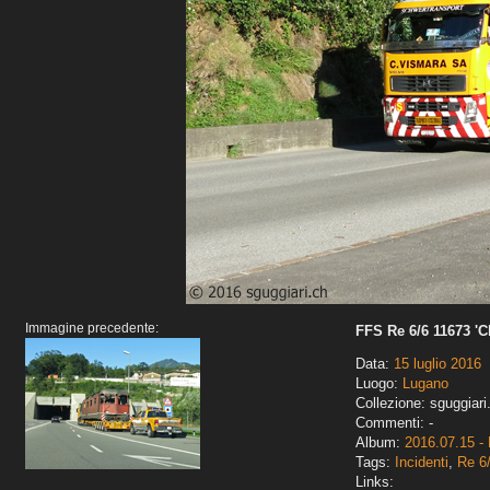
Immagine precedente:
FFS Re 6/6 11673 '
Data:
15 luglio 2016
Luogo:
Lugano
Collezione: sguggiari
Commenti: -
Album:
2016.07.15 -
Tags:
Incidenti
,
Re 6
Links: