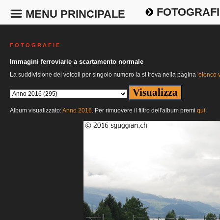
FOTOGRAFI
MENU PRINCIPALE
F O T O G R A F I E
Immagini ferroviarie a scartamento normale
La suddivisione dei veicoli per singolo numero la si trova nella pagina
'elenco v
Album visualizzato:
Anno 2016
. Per rimuovere il filtro dell'album premi
qui
.